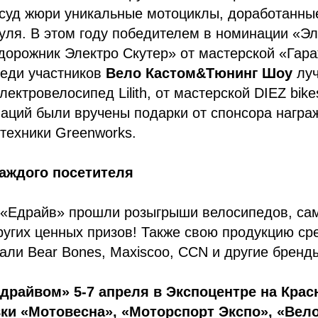
 суд жюри уникальные мотоциклы, доработанны
уля. В этом году победителем в номинации «Э
дорожник Электро Скутер» от мастерской «Гар
реди участников
Вело Кастом&Тюнинг Шоу
луч
лектровелосипед Lilith, от мастерской DIEZ bik
аций были вручены подарки от спонсора награ
техники Greenworks.
аждого посетителя
 «Едрайв» прошли розыгрыши велосипедов, сам
ругих ценных призов! Также свою продукцию ср
али Bear Bones, Maxiscoo, CCN и другие бренд
драйвом» 5-7 апреля в Экспоцентре на Крас
и «Мотовесна», «Моторспорт Экспо», «Вело