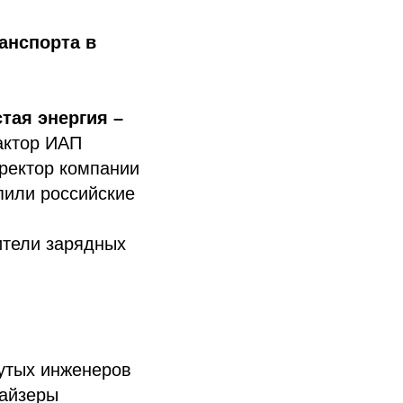
анспорта в
тая энергия –
актор ИАП
ректор компании
пили российские
ители зарядных
утых инженеров
майзеры