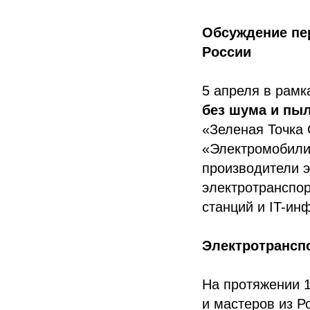
Обсуждение пер
России
5 апреля в рамк
без шума и пы
«Зеленая Точка
«Электромобил
производители э
электротранспор
станций и IT-ин
Электротранспо
На протяжении 
и мастеров из Р