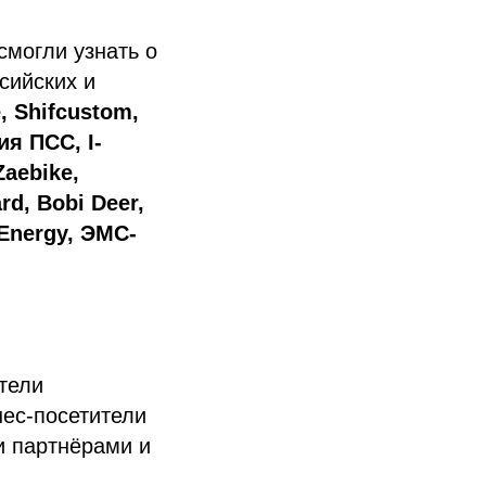
смогли узнать о
сийских и
, Shifcustom,
ия ПСС, I-
Zaebike,
rd, Bobi Deer,
 Energy, ЭМС-
тели
нес-посетители
и партнёрами и