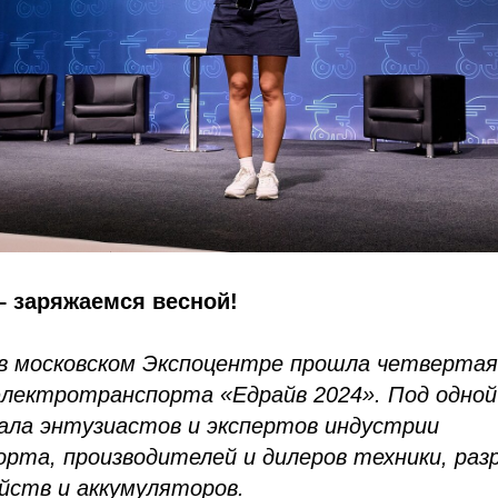
– заряжаемся весной!
я в московском Экспоцентре прошла четверта
электротранспорта «Едрайв 2024». Под одно
рала энтузиастов и экспертов индустрии
рта, производителей и дилеров техники, раз
йств и аккумуляторов.