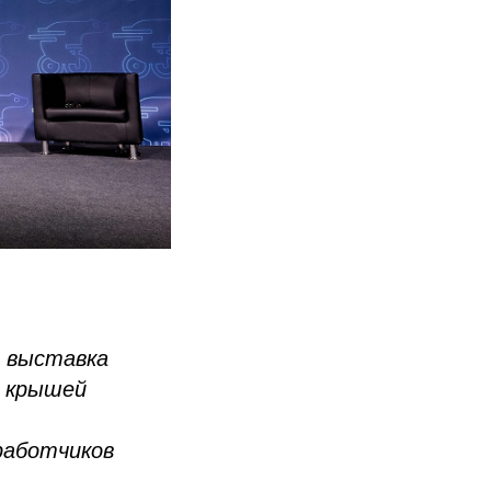
я выставка
й крышей
работчиков