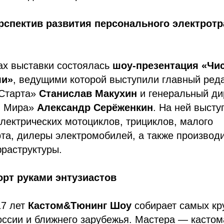
спектив развития персонального электротр
ах выставки состоялась
шоу-презентация «Чис
ли»
, ведущими которой выступили главный ред
 Старта»
Станислав Макухин
и генеральный ди
и Мира»
Александр Серёженкин
. На ней высту
лектрических мотоциклов, трициклов, малого
та, дилеры электромобилей, а также производ
фраструктуры.
рт руками энтузиастов
17 лет
Кастом&Тюнинг Шоу
собирает самых кр
оссии и ближнего зарубежья. Мастера — касто