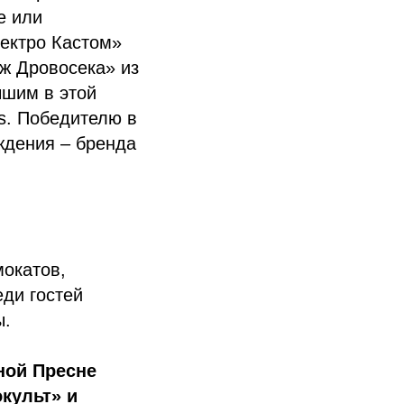
е или
лектро Кастом»
аж Дровосека» из
шим в этой
es. Победителю в
ждения – бренда
окатов,
еди гостей
ы.
ной Пресне
культ» и