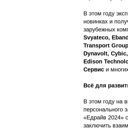
В этом году экс
новинках и полу
зарубежных ком
Svyateco, Eband
Transport Group,
Dynavolt, Cybic
Edison Technol
Сервис
и многих
Всё для развит
В этом году на 
персонального э
«Едрайв 2024» 
заключить взаи