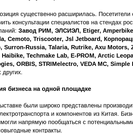
позиция существенно расширилась. Посетители 
чить консультации специалистов на стендах рос
паний:
Завод РИМ, ЭЛСИЭЛ, Etiger, Amperbike
a, Cemoto, Triscooter, Jsl Jetboard, Корпорац
 Surron-Russia, Talaria, Rutrike, Axu Motors, 
, Haibike, Techmake Lab, E-PROM, Arctic Leopa
ogies, ORBIS, STRIMelectro, VEDA MC, Simple
 других.
ия бизнеса на одной площадке
выставке были широко представлены производи
лектротранспорта и компонентов из Китая. Биз
смогли напрямую пообщаться с потенциальным
мовыгодные контракты.