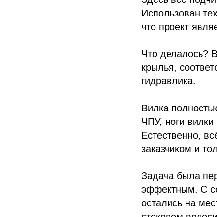
Использован тех
что проект явля
Что делалось? В
крылья, соответ
гидравлика.
Вилка полностью
ЧПУ, ноги вилки
Естественно, вс
заказчиком и то
Задача была пер
эффектным. С со
остались на мес
стоковом велоси