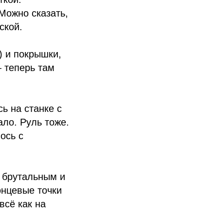
Можно сказать,
ской.
) и покрышки,
 теперь там
ь на станке с
ло. Руль тоже.
ось с
е брутальным и
онцевые точки
всё как на