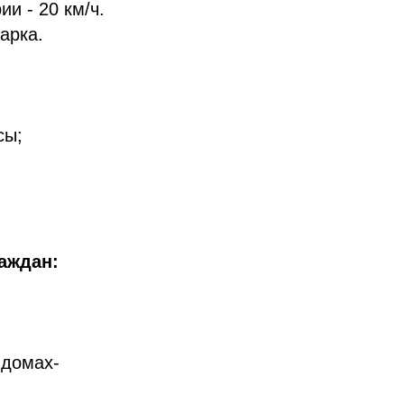
и - 20 км/ч.
арка.
сы;
аждан:
 домах-