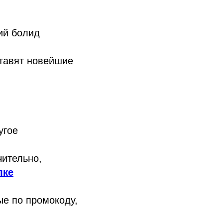
ий болид
ставят новейшие
угое
чительно,
лке
ые по промокоду,