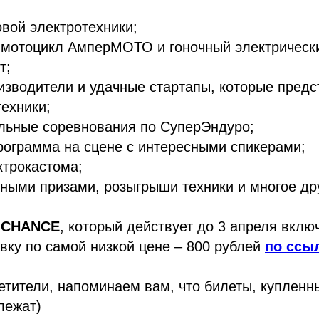
овой электротехники;
й мотоцикл АмперМОТО и гоночный электрическ
т;
изводители и удачные стартапы, которые пред
ехники;
ельные соревнования по СуперЭндуро;
рограмма на сцене с интересными спикерами;
ктрокастома;
нными призами, розыгрыши техники и многое др
у
CHANCE
, который действует до 3 апреля вклю
вку по самой низкой цене – 800 рублей
по ссы
тители, напоминаем вам, что билеты, купленн
лежат)