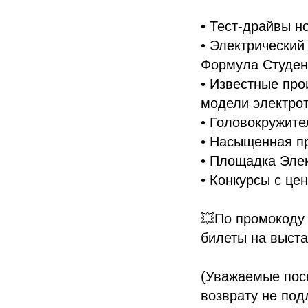
• Тест-драйвы н
• Электрически
Формула Студен
• Известные про
модели электрот
• Головокружит
• Насыщенная п
• Площадка Эле
• Конкурсы с це
💥По промокод
билеты на выста
(Уважаемые посе
возврату не под