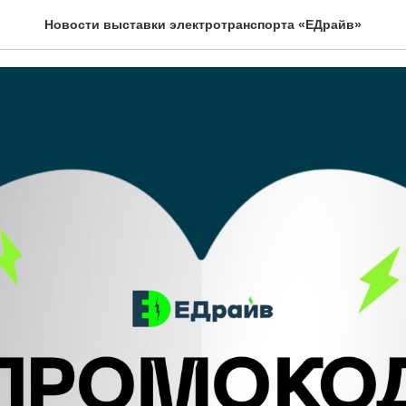
ЙВА ОСТАЛСЯ 1 ДЕНЬ!
Новости выставки электротранспорта «ЕДрайв»