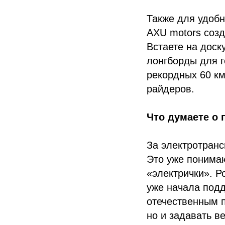
Также для удобн
AXU motors созд
Встаете на доску
лонгборды для г
рекордных 60 км
райдеров.
Что думаете о 
За электротранс
Это уже понимаю
«электрички». Р
уже начала подд
отечественным п
но и задавать в