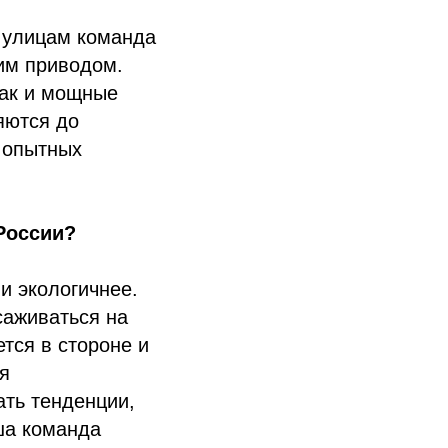
м улицам команда
ким приводом.
 так и мощные
яются до
 опытных
 России?
и экологичнее.
саживаться на
ется в стороне и
я
ать тенденции,
ша команда