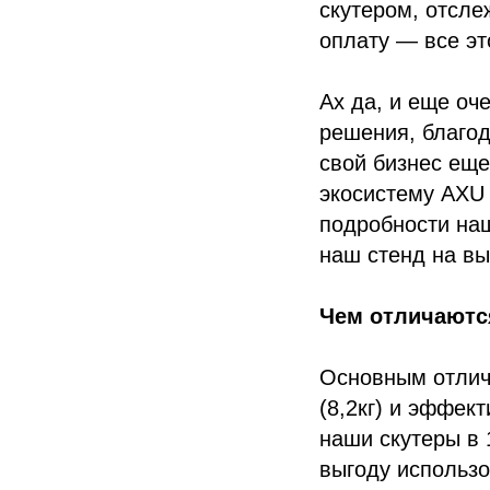
скутером, отсл
оплату — все эт
Ах да, и еще оч
решения, благод
свой бизнес еще
экосистему AXU 
подробности наш
наш стенд на вы
Чем отличаются
Основным отлич
(8,2кг) и эффек
наши скутеры в 
выгоду использо