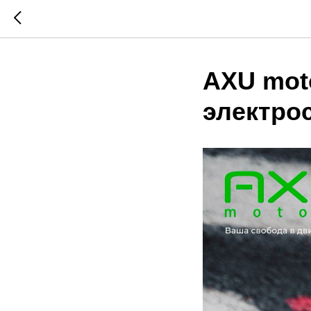
AXU moto
электро