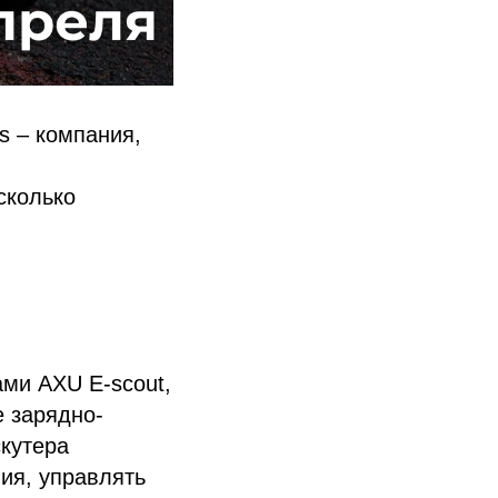
s – компания,
сколько
ми AXU E-scout,
е зарядно-
скутера
ия, управлять