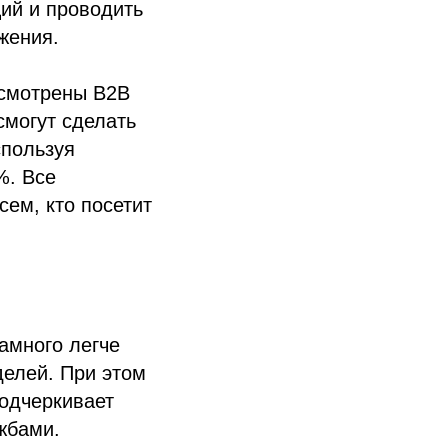
ий и проводить
жения.
усмотрены B2B
смогут сделать
спользуя
%. Все
ем, кто посетит
амного легче
делей. При этом
подчеркивает
жбами.