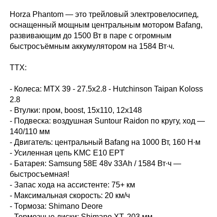
Horza Phantom — это трейловый электровелосипед,
оснащенный мощным центральным мотором Bafang,
развивающим до 1500 Вт в паре с огромным
быстросъёмным аккумулятором на 1584 Вт∙ч.
ТТХ:
- Колеса: MTX 39 - 27.5х2.8 - Hutchinson Taipan Koloss
2.8
- Втулки: пром, boost, 15х110, 12х148
- Подвеска: воздушная Suntour Raidon по кругу, ход —
140/110 мм
- Двигатель: центральный Bafang на 1000 Вт, 160 Н∙м
- Усиленная цепь KMC E10 EPT
- Батарея: Samsung 58E 48v 33Ah / 1584 Вт∙ч —
быстросъемная!
- Запас хода на ассистенте: 75+ км
- Максимальная скорость: 20 км/ч
- Тормоза: Shimano Deore
- Тормозные диски: Shimano XT, 203 мм