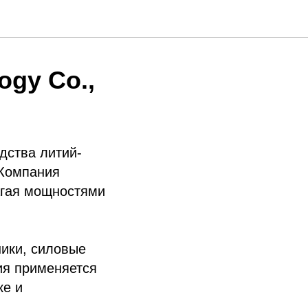
ogy Co.,
дства литий-
 Компания
агая мощностями
ники, силовые
ия применяется
ке и