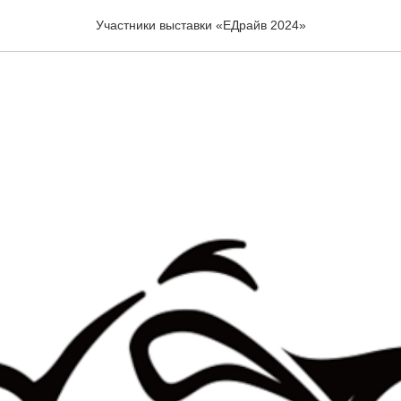
TREM INDUSTRY CO., LTD
Участники выставки «ЕДрайв 2024»