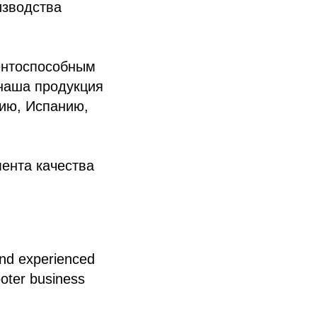
изводства
ентоспособным
наша продукция
гию, Испанию,
ента качества
and experienced
ooter business